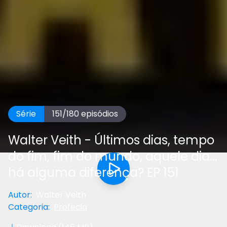
Série
151
/
180
episódios
Walter Veith - Últimos dias, tempo
do fim, fim do mundo, aquele dia...
há alguma diferença? EP 151
Autor
:
Walter Veith
Categoria
:
Profecia