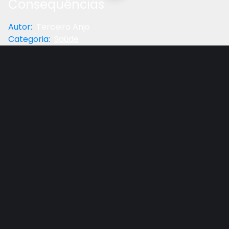
Consequências
Autor
:
Terceiro Anjo
Categoria
:
Saúde
Próximo
Gostou do vídeo?
Ajude-nos
Assista aos outros episódios