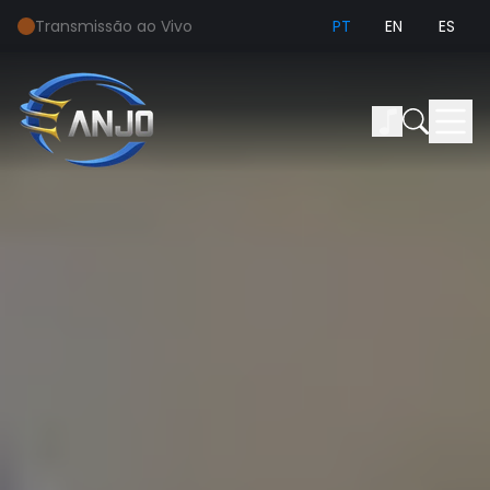
Transmissão ao Vivo
PT
EN
ES