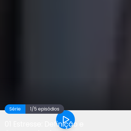
Série
1
/
5
episódios
01 Estresse: Definição e