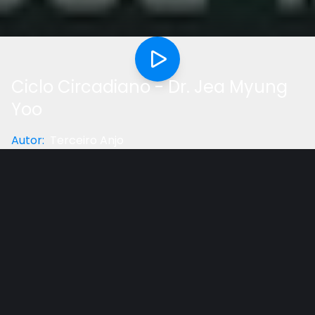
Ciclo Circadiano - Dr. Jea Myung
Yoo
Autor
:
Terceiro Anjo
Categoria
:
Saúde
Gostou do vídeo?
Ajude-nos
Ritmo circadiano ou ciclo circadiano designa o
período de aproximadamente 24 horas sobre o qual
se baseia o ciclo biológico de quase todos os seres