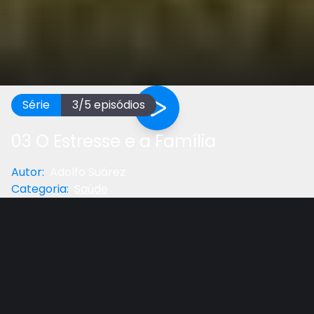
Série
3
/
5
episódios
03 O Estresse e a Família
Autor
:
Adolfo Suárez
Categoria
:
Saúde
Anterior
Próximo
Gostou do vídeo?
Ajude-nos