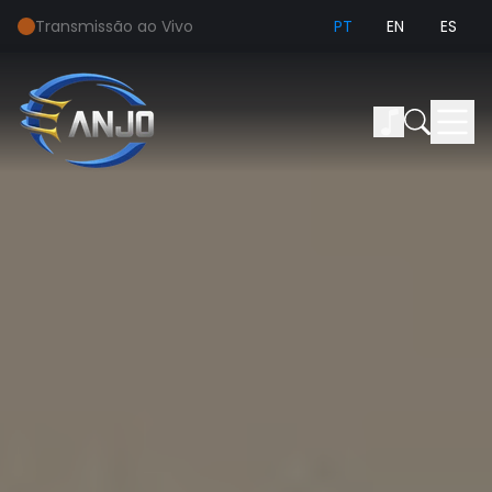
Transmissão ao Vivo
PT
EN
ES