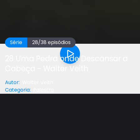
Série
28
/
38
episódios
28 Uma Pedra onde Descansar a
Cabeça - Walter Veith
Autor
:
Walter Veith
Categoria
:
Palestra
Anterior
Próximo
Gostou do vídeo?
Ajude-nos