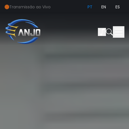
Transmissão ao Vivo
PT
EN
ES