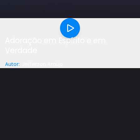
Adoração em Espírito e em
Verdade
Autor
:
Jefferson Araújo
Categoria
:
Estudo Bíblico
Gostou do vídeo?
Ajude-nos
Louvar e adorar a Deus são duas expressões
frequentemente confundidas. Qual é o conceito
bíblico de adoração? Quais são as duas dimensões