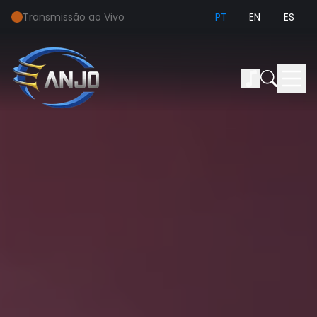
Transmissão ao Vivo
PT
EN
ES