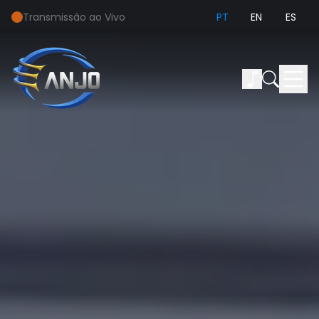
Transmissão ao Vivo
PT
EN
ES