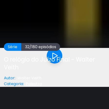
Série
32
/
180
episódios
O relógio do Juízo Final - Walter
Veith
Autor
:
Walter Veith
Categoria
:
Palestra
Anterior
Próximo
Gostou do vídeo?
Ajude-nos