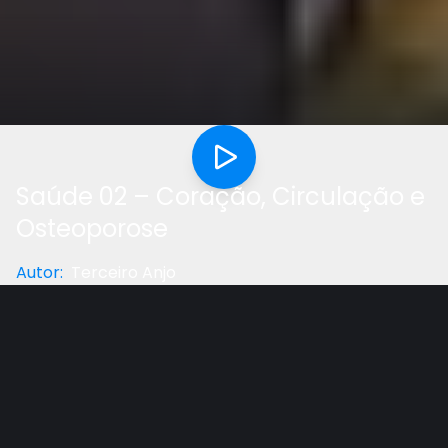
Saúde 02 – Coração, Circulação e
Osteoporose
Autor
:
Terceiro Anjo
Categoria
:
Saúde
Gostou do vídeo?
Ajude-nos