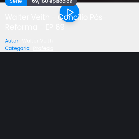
Série
69
/
180
episódios
Walter Veith - Concílio Pós-
Reforma - EP 69
Autor
:
Walter Veith
Categoria
:
Profecia
Anterior
Próximo
Gostou do vídeo?
Ajude-nos
No episódio 69, discutimos os Concílio pós-reforma
mantidos pela Igreja Católica Romana, a saber, o
Concílio de Trento, o Vaticano I e o Vaticano II.
Também discutimos alguns dogmas dignos de nota