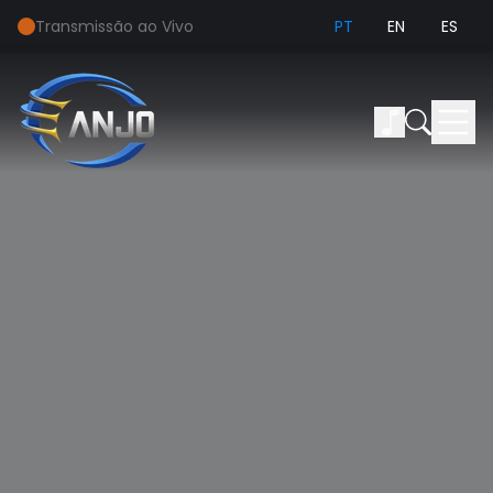
Transmissão ao Vivo
PT
EN
ES